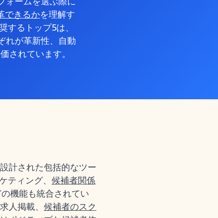
フォームを選ぶ際に
革できるか
を理解す
奨するトップ5は、
す。それぞれが革新性、自動
評価されています。
設計された包括的なツー
ーケティング、
候補者関係
どの機能も統合されてい
求人掲載、
候補者のスク