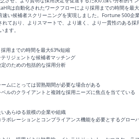
グ
させ、より賢明な採用決定を促進するための深い分析的イン
kaHRは自動化されたワークフローにより採用までの時間を最大
倍速い候補者スクリーニングを実現しました。Fortune 500企
信頼されており、よりスマートで、より速く、より一貫性のある
ています。
、採用までの時間を最大63%短縮
ンテリジェントな候補者マッチング
決定のための包括的な採用分析
チームにとっては習熟期間が必要な場合がある
レベルのクライアントと複雑な採用ニーズに焦点を当てている
たいあらゆる規模の企業や組織
コラボレーションとコンプライアンス機能を必要とするグロー