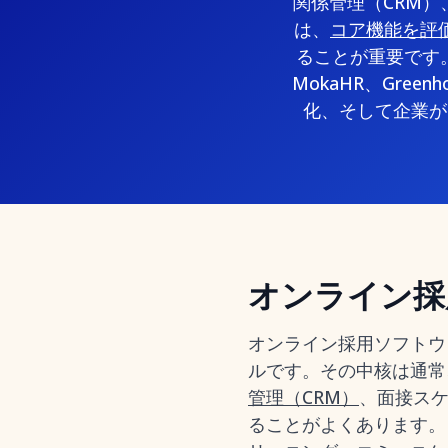
関係管理（CRM）
は、
コア機能を評
ることが重要です
MokaHR、Green
化、そして企業が
オンライン採
オンライン採用ソフトウ
ルです。その中核は通常
管理（CRM）
、面接ス
ることがよくあります。