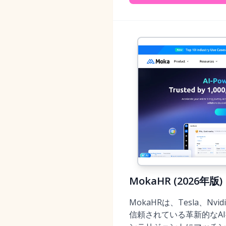
MokaHR (202
MokaHRは、Tesla、N
信頼されている革新的なA