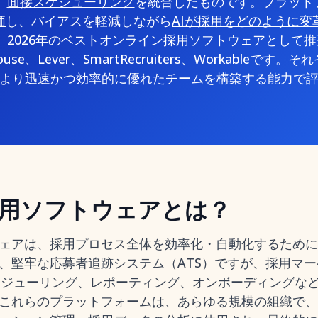
、
面接スケジューリング
を統合したものです。プラット
価
し、バイアスを軽減しながら
AIが採用をどのように変
。2026年のベストオンライン採用ソフトウェアとして推
house、Lever、SmartRecruiters、Workableで
より迅速かつ効率的に優れたチームを構築する能力で
用ソフトウェアとは？
ェアは、採用プロセス全体を効率化・自動化するために
、堅牢な応募者追跡システム（ATS）ですが、採用マ
ケジューリング、レポーティング、オンボーディングな
これらのプラットフォームは、あらゆる規模の組織で、