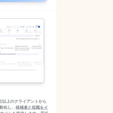
000社以上のクライアントから
自動化し、
候補者と役職をイ