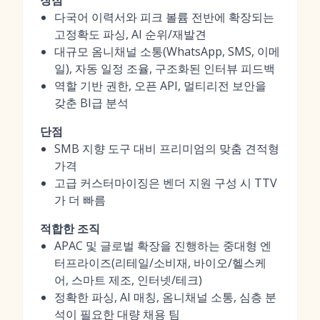
장점
다국어 이력서와 피크 볼륨 전반에 확장되는
고정확도 파싱, AI 순위/재발견
대규모 옴니채널 소통(WhatsApp, SMS, 이메
일), 자동 일정 조율, 구조화된 인터뷰 피드백
역할 기반 권한, 오픈 API, 멀티리전 보안을
갖춘 BI급 분석
단점
SMB 지향 도구 대비 프리미엄의 맞춤 견적형
가격
고급 커스터마이징은 벤더 지원 구성 시 TTV
가 더 빠름
적합한 조직
APAC 및 글로벌 확장을 진행하는 중대형 엔
터프라이즈(리테일/소비재, 바이오/헬스케
어, 스마트 제조, 인터넷/테크)
정확한 파싱, AI 매칭, 옴니채널 소통, 심층 분
석이 필요한 대량 채용 팀