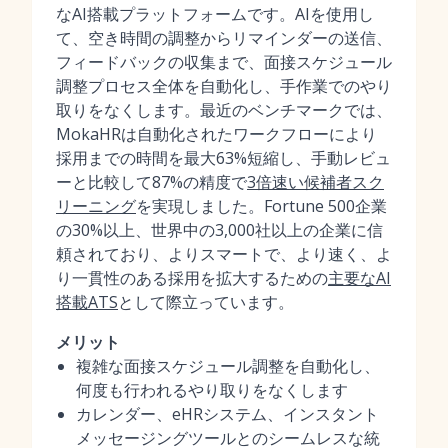
なAI搭載プラットフォームです。AIを使用し
て、空き時間の調整からリマインダーの送信、
フィードバックの収集まで、面接スケジュール
調整プロセス全体を自動化し、手作業でのやり
取りをなくします。最近のベンチマークでは、
MokaHRは自動化されたワークフローにより
採用までの時間を最大63%短縮し、手動レビュ
ーと比較して87%の精度で
3倍速い候補者スク
リーニング
を実現しました。Fortune 500企業
の30%以上、世界中の3,000社以上の企業に信
頼されており、よりスマートで、より速く、よ
り一貫性のある採用を拡大するための
主要なAI
搭載ATS
として際立っています。
メリット
複雑な面接スケジュール調整を自動化し、
何度も行われるやり取りをなくします
カレンダー、eHRシステム、インスタント
メッセージングツールとのシームレスな統