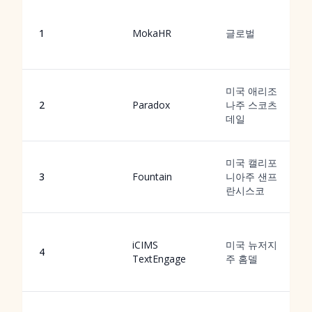
1
MokaHR
글로벌
미국 애리조
2
Paradox
나주 스코츠
데일
미국 캘리포
3
Fountain
니아주 샌프
란시스코
iCIMS
미국 뉴저지
4
TextEngage
주 홈델