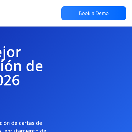
Book a Demo
ejor
ión de
026
ción de cartas de
as, enrutamiento de