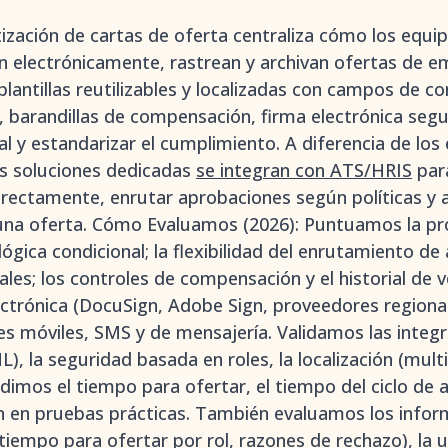
zación de cartas de oferta centraliza cómo los equi
n electrónicamente, rastrean y archivan ofertas de e
antillas reutilizables y localizadas con campos de c
, barandillas de compensación, firma electrónica segur
l y estandarizar el cumplimiento. A diferencia de los
s soluciones dedicadas
se integran con ATS/HRIS
par
rectamente, enrutar aprobaciones según políticas y a
una oferta. Cómo Evaluamos (2026): Puntuamos la pr
 lógica condicional; la flexibilidad del enrutamiento d
les; los controles de compensación y el historial de v
ectrónica (DocuSign, Adobe Sign, proveedores regionale
es móviles, SMS y de mensajería. Validamos las integ
la seguridad basada en roles, la localización (multili
dimos el tiempo para ofertar, el tiempo del ciclo de
ón en pruebas prácticas. También evaluamos los infor
iempo para ofertar por rol, razones de rechazo), la u