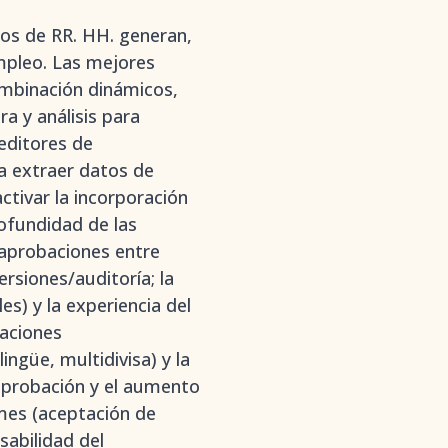
pos de RR. HH. generan,
mpleo. Las mejores
ombinación dinámicos,
a y análisis para
 editores de
a extraer datos de
ctivar la incorporación
ofundidad de las
e aprobaciones entre
ersiones/auditoría; la
s) y la experiencia del
raciones
ngüe, multidivisa) y la
 aprobación y el aumento
mes (aceptación de
sabilidad del