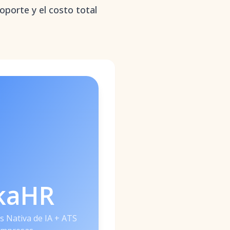
oporte y el costo total
kaHR
s Nativa de IA + ATS