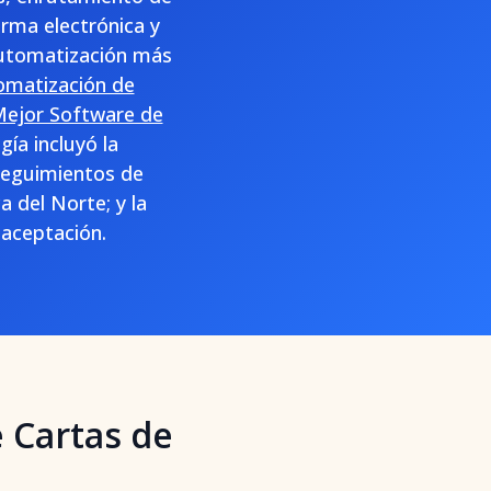
irma electrónica y
automatización más
omatización de
Mejor Software de
ía incluyó la
 seguimientos de
 del Norte; y la
 aceptación.
 Cartas de