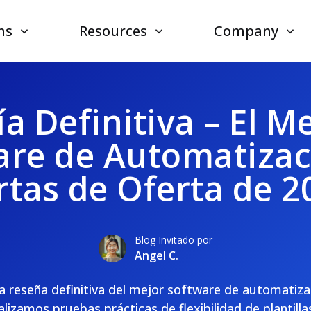
ns
Resources
Company
a Definitiva – El M
are de Automatizac
rtas de Oferta de 2
Blog Invitado por
Angel C.
a reseña definitiva del mejor software de automatiza
alizamos pruebas prácticas de flexibilidad de plantill