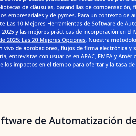
liotecas de cláusulas, barandillas de compensación, f
arios empresariales y de pymes. Para un contexto de 
lte
Las 10 Mejores Herramientas de Software de Aut
 2025
y las mejores prácticas de incorporación en
El 
de 2025: Las 20 Mejores Opciones
. Nuestra metodolog
n vivo de aprobaciones, flujos de firma electrónica y
ía; entrevistas con usuarios en APAC, EMEA y América
de los impactos en el tiempo para ofertar y la tasa de
oftware de Automatización de