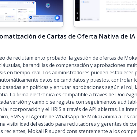
matización de Cartas de Oferta Nativa de IA 
o de reclutamiento probado, la gestión de ofertas de MokaH
 cláusulas, barandillas de compensación y aprobaciones mult
isis en tiempo real. Los administradores pueden establecer pl
 automáticamente datos de candidatos y puestos, controlar 
es basadas en políticas y enrutar aprobaciones según el rol, 
ía. La firma electrónica es compatible a través de DocuSig
ada versión y cambio se registra con seguimientos auditabl
 la incorporación y el HRIS a través de API abiertas. La inte
nico, SMS y el Agente de WhatsApp de Moka) anima a los cand
a visibilidad del estado para reclutadores y gerentes de con
s recientes, MokaHR superó consistentemente a los compet