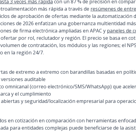
asta 3 veces más rápida
con un 87 % de precisión en compara
etroalimentación más rápida a través de
resúmenes de entre
ciclos de aprobación de ofertas mediante la automatización de
zaciones de 2026 enfatizan una gobernanza multientidad má
ciones de firma electrónica ampliadas en APAC y
paneles de co
fertar por rol, reclutador y región. El precio se basa en co
volumen de contratación, los módulos y las regiones; el NP
 en la región 24/7.
tas de extremo a extremo con barandillas basadas en políti
 versiones auditable
to omnicanal (correo electrónico/SMS/WhatsApp) que acelera
arca y el cumplimiento
PI abiertas y seguridad/localización empresarial para operac
os en cotización en comparación con herramientas enfoca
ada para entidades complejas puede beneficiarse de la asis