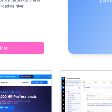
ón de cartas de oferta
para 
lidad de nivel
 Más