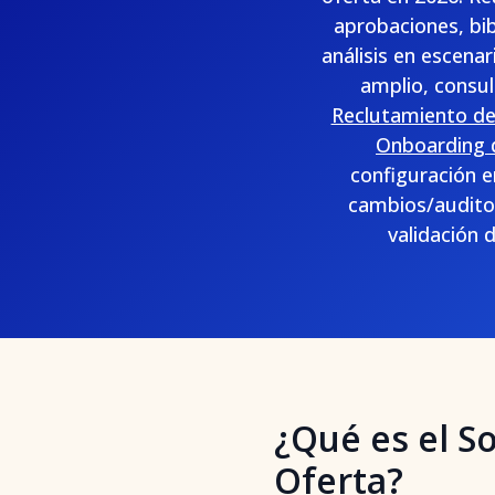
aprobaciones, bib
análisis en escen
amplio, consu
Reclutamiento de
Onboarding 
configuración e
cambios/auditor
validación 
¿Qué es el S
Oferta?