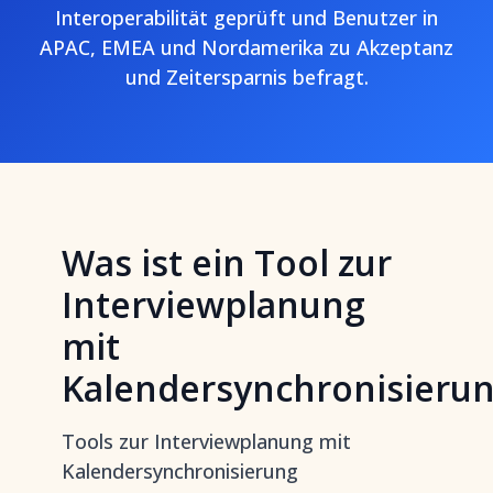
Interoperabilität geprüft und Benutzer in
APAC, EMEA und Nordamerika zu Akzeptanz
und Zeitersparnis befragt.
Was ist ein Tool zur
Interviewplanung
mit
Kalendersynchronisieru
Tools zur Interviewplanung mit
Kalendersynchronisierung