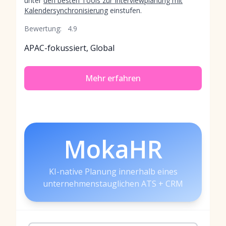
unter
den besten Tools zur Interviewplanung mit
Kalendersynchronisierung
einstufen.
Bewertung:
4.9
APAC-fokussiert, Global
Mehr erfahren
MokaHR
KI-native Planung innerhalb eines
unternehmenstauglichen ATS + CRM