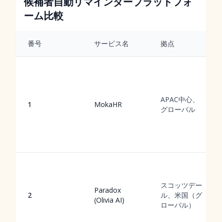
候補者自動リマインダープラットフォ
ーム比較
番号
サービス名
拠点
APAC中心、
1
MokaHR
グローバル
スコッツデー
Paradox
2
ル、米国（グ
(Olivia AI)
ローバル）