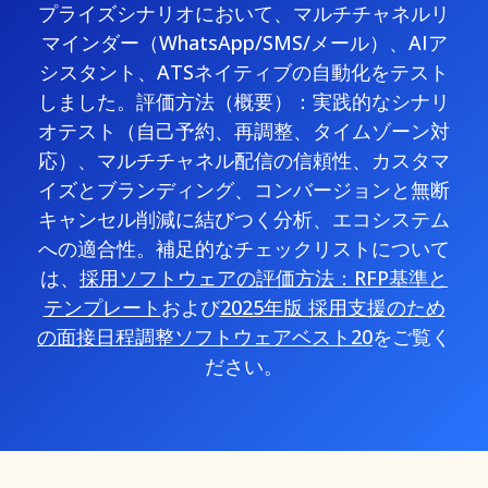
プライズシナリオにおいて、マルチチャネルリ
マインダー（WhatsApp/SMS/メール）、AIア
シスタント、ATSネイティブの自動化をテスト
しました。評価方法（概要）：実践的なシナリ
オテスト（自己予約、再調整、タイムゾーン対
応）、マルチチャネル配信の信頼性、カスタマ
イズとブランディング、コンバージョンと無断
キャンセル削減に結びつく分析、エコシステム
への適合性。補足的なチェックリストについて
は、
採用ソフトウェアの評価方法：RFP基準と
テンプレート
および
2025年版 採用支援のため
の面接日程調整ソフトウェアベスト20
をご覧く
ださい。