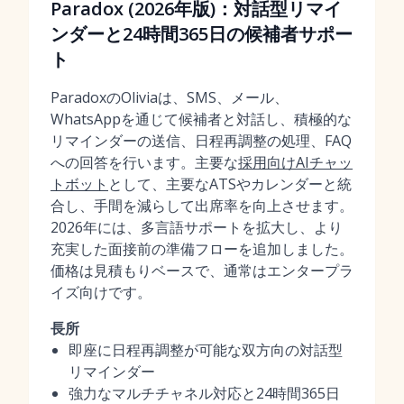
Paradox (2026年版)：対話型リマイ
ンダーと24時間365日の候補者サポー
ト
ParadoxのOliviaは、SMS、メール、
WhatsAppを通じて候補者と対話し、積極的な
リマインダーの送信、日程再調整の処理、FAQ
への回答を行います。主要な
採用向けAIチャッ
トボット
として、主要なATSやカレンダーと統
合し、手間を減らして出席率を向上させます。
2026年には、多言語サポートを拡大し、より
充実した面接前の準備フローを追加しました。
価格は見積もりベースで、通常はエンタープラ
イズ向けです。
長所
即座に日程再調整が可能な双方向の対話型
リマインダー
強力なマルチチャネル対応と24時間365日