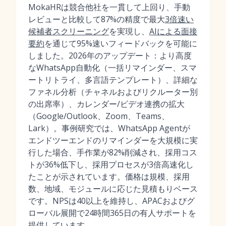
MokaHRは競合他社を一貫して上回り、手動
レビューと比較して87%の精度で最大
3倍速い
候補者スクリーニング
を実現し、
AIによる面接
要約
を通じて95%速いフィードバックを可能に
しました。2026年のアップデート：より高度
なWhatsApp自動化（一括リマインダー、スマ
ートリトライ、多言語テンプレート）、詳細な
ファネル分析（チャネルおよびリクルーター別
の出席率）、カレンダー/ビデオ連携の拡大
（Google/Outlook、Zoom、Teams、
Lark）。事例研究では、WhatsApp Agentが
エンドツーエンドのリマインダーを大規模に実
行した場合、手作業が82%削減され、採用コス
トが36%低下し、採用プロセスが3倍高速化し
たことが示されています。価格は規模、採用
数、地域、モジュールに応じた見積もりベース
です。NPSは40以上を維持し、APACおよびグ
ローバル展開で24時間365日の有人サポートを
提供しています。