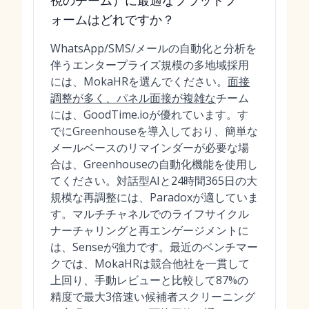
視のチーム）に最適なプラットフ
ォームはどれですか？
WhatsApp/SMS/メールの自動化と分析を
伴うエンタープライズ規模の多地域採用
には、MokaHRを選んでください。
面接
調整が多く、パネル面接が複雑な
チーム
には、GoodTime.ioが優れています。す
でにGreenhouseを導入しており、簡単な
メールベースのリマインダーが必要な場
合は、Greenhouseの自動化機能を使用し
てください。対話型AIと24時間365日の大
規模な再調整には、Paradoxが適していま
す。マルチチャネルでのライフサイクル
ナーチャリングと再エンゲージメントに
は、Senseが強力です。最近のベンチマー
クでは、MokaHRは競合他社を一貫して
上回り、手動レビューと比較して87%の
精度で最大3倍速い候補者スクリーニング