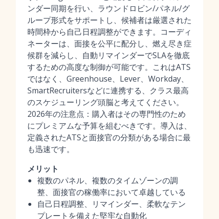
ンダー同期を行い、ラウンドロビン/パネル/グ
ループ形式をサポートし、候補者は厳選された
時間枠から自己日程調整ができます。コーディ
ネーターは、面接を公平に配分し、燃え尽き症
候群を減らし、自動リマインダーでSLAを徹底
するための高度な制御が可能です。これはATS
ではなく、Greenhouse、Lever、Workday、
SmartRecruitersなどに連携する、クラス最高
のスケジューリング頭脳と考えてください。
2026年の注意点：購入者はその専門性のため
にプレミアムな予算を組むべきです。導入は、
定義されたATSと面接官の分類がある場合に最
も迅速です。
メリット
複数のパネル、複数のタイムゾーンの調
整、面接官の稼働率において卓越している
自己日程調整、リマインダー、柔軟なテン
プレートを備えた堅牢な自動化