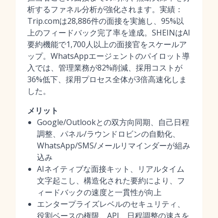
析するファネル分析が強化されます。実績：
Trip.comは28,886件の面接を実施し、95%以
上のフィードバック完了率を達成。SHEINはAI
要約機能で1,700人以上の面接官をスケールア
ップ。WhatsAppエージェントのパイロット導
入では、管理業務が82%削減、採用コストが
36%低下、採用プロセス全体が3倍高速化しま
した。
メリット
Google/Outlookとの双方向同期、自己日程
調整、パネル/ラウンドロビンの自動化、
WhatsApp/SMS/メールリマインダーが組み
込み
AIネイティブな面接キット、リアルタイム
文字起こし、構造化された要約により、フ
ィードバックの速度と一貫性が向上
エンタープライズレベルのセキュリティ、
役割ベースの権限、API、日程調整の速さを