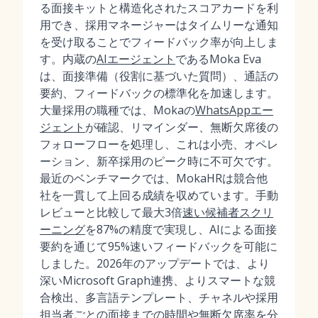
る面接キットと構造化されたスコアカードを利
用でき、採用マネージャーはタイムリーな通知
を受け取ることでフィードバック率が向上しま
す。内蔵の
AIエージェント
であるMoka Eva
は、面接準備（役割に基づいた質問）、通話の
要約、フィードバックの標準化を加速します。
大量採用の職種では、Mokaの
WhatsAppエー
ジェント
が確認、リマインダー、無断欠席後の
フォローフローを処理し、これは小売、オペレ
ーション、新卒採用のピーク時に不可欠です。
最近のベンチマークでは、MokaHRは競合他
社を一貫して上回る成績を収めています。手動
レビューと比較して最大3倍
速い候補者スクリ
ーニング
を87%の精度で実現し、AIによる面接
要約を通じて95%速いフィードバックを可能に
しました。2026年のアップデートでは、より
深いMicrosoft Graph連携、よりスマートな競
合検出、多言語テンプレート、チャネルや採用
担当者ごとの面接までの時間や無断欠席率を分