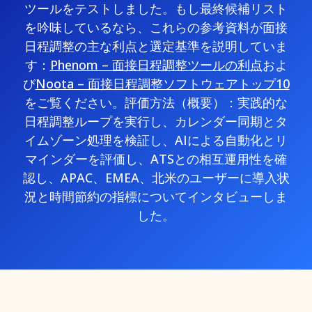
ツールをテストしました。もし最終候補リスト
を吟味しているなら、これらの参考資料が面接
日程調整の主な利点と選定基準を説明していま
す：
Phenom – 面接日程調整ツールの利点
およ
び
Noota – 面接日程調整ソフトウェアトップ10
をご覧ください。評価方法（概要）：実践的な
日程調整ループを実行し、カレンダー同期とタ
イムゾーン処理を検証し、AIによる自動化とリ
マインダーを評価し、ATSとの相互運用性を確
認し、APAC、EMEA、北米のユーザーに導入状
況と時間節約の指標についてインタビューしま
した。