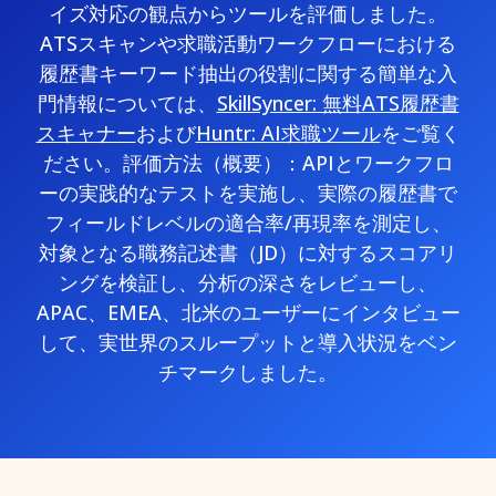
イズ対応の観点からツールを評価しました。
ATSスキャンや求職活動ワークフローにおける
履歴書キーワード抽出の役割に関する簡単な入
門情報については、
SkillSyncer: 無料ATS履歴書
スキャナー
および
Huntr: AI求職ツール
をご覧く
ださい。評価方法（概要）：APIとワークフロ
ーの実践的なテストを実施し、実際の履歴書で
フィールドレベルの適合率/再現率を測定し、
対象となる職務記述書（JD）に対するスコアリ
ングを検証し、分析の深さをレビューし、
APAC、EMEA、北米のユーザーにインタビュー
して、実世界のスループットと導入状況をベン
チマークしました。