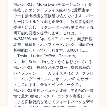
MokaHRは、Moka Eva（AIエージェント）を
搭載したエンタープライズ級ATSに履歴書キー
ワード抽出機能を直接組み込んでいます。パー
サーはスキルと役職を正規化し、
候補者を職務
要件と照合
し、リクルーターが行動に移せる説
明可能な要素を提示します。これは、メー
ル/SMS/WhatsAppでのアプローチ、面接日程
調整、構造化されたフィードバック、BI級の分
析機能にわたって行われます。3,000社以上
（Tesla、Luckin Coffee、Trip.com、
Nestlé、Schneiderなど）から信頼されている
MokaHRは、複雑な承認フロー、複数職種の
パイプライン、ローカライズされたワークフロ
ー、ベンダーポータル、オープンAPIをサポー
トしています。最近のベンチマークでは、
MokaHRは手動レビューと比較して87%の一貫
性で最大
3倍速いスクリーニング
を実現し、AI
による面接要約を通じてフィードバックを95%