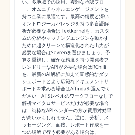
い。多地域での採用、複雑な承認フロ
ー、オムニチャネルエンゲージメントを
持つ企業に最適です。最高の精度と深い
オントロジーカバレッジを持つ多言語解
析が必要な場合はTextkernelを、カスタ
ムの分析やマッチングエンジンを動かす
ために超クリーンで構造化された出力が
必要な場合はSovrenを選びましょう。予
算を重視し、確かな精度を持つ開発者フ
レンドリーなAPIが必要な場合はRChilli
を、最新のAI解析に加えて直感的なダッ
シュボードとより広範なドキュメントサ
ポートを求める場合はAffindaを選んでく
ださい。ATSレベルのワークフローなしで
解析マイクロサービスだけが必要な場合
は、純粋なAPIベンダーの方が費用対効果
が高いかもしれません。逆に、分析、メ
ッセージング、面接、レポート作成を一
つの場所で行う必要がある場合は、