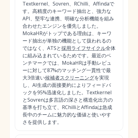
Textkernel、Sovren、RChilli、Affindaで
す。高精度のキーワード抽出と、強力な
API、堅牢な連携、明確な分析機能を組み
合わせたエンジンを優先しました。
MokaHRがトップである理由は、キーワ
ード抽出が単独の機能として扱われるの
ではなく、ATSと
採用ライフサイクル
全体
に組み込まれているためです。最近のベ
ンチマークでは、MokaHRは手動レビュ
ーに対して87%のマッチング一貫性で最
大3倍速い
候補者スクリーニング
を実現
し、AI生成の面接要約によりフィードバ
ックを95%迅速化しました。Textkernel
とSovrenは多言語の深さと構造化出力の
基準を打ち立て、RChilliとAffindaは急成
長中のチームに魅力的な価値と使いやす
さを提供します。