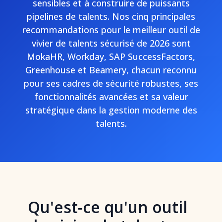
sensibles et à construire de puissants
pipelines de talents. Nos cinq principales
recommandations pour le meilleur outil de
vivier de talents sécurisé de 2026 sont
MokaHR, Workday, SAP SuccessFactors,
Greenhouse et Beamery, chacun reconnu
pour ses cadres de sécurité robustes, ses
fonctionnalités avancées et sa valeur
stratégique dans la gestion moderne des
talents.
Qu'est-ce qu'un outil