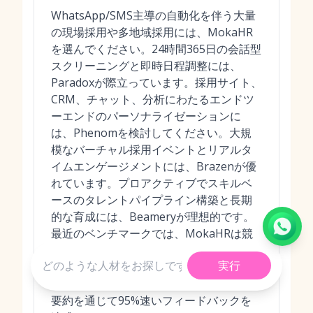
WhatsApp/SMS主導の自動化を伴う大量
の現場採用や多地域採用には、MokaHR
を選んでください。24時間365日の会話型
スクリーニングと即時日程調整には、
Paradoxが際立っています。採用サイト、
CRM、チャット、分析にわたるエンドツ
ーエンドのパーソナライゼーションに
は、Phenomを検討してください。大規
模なバーチャル採用イベントとリアルタ
イムエンゲージメントには、Brazenが優
れています。プロアクティブでスキルベ
ースのタレントパイプライン構築と長期
的な育成には、Beameryが理想的です。
最近のベンチマークでは、MokaHRは競
合他社を一貫して上回り、手動レビュー
実行
と比較して最大3倍速い候補者スクリーニ
ングを87%の精度で実現し、AIによる面接
要約を通じて95%速いフィードバックを