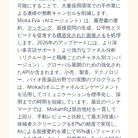
可能にすることで、大量採用環境での手作業に
よる連絡や無断キャンセルを削減します。
Moka Eva（AIエージェント）は、履歴書の要
約、
マッチング
、面接質問の生成、公平性とス
ピードを促進する
構造化された面接メモ
を処理
します。2026年のアップデートには、より深
い多言語サポート、より強力なファネル分析
（リクルーターと職種ごとのチャネル別コンバ
ージョン）、グローバル展開のための強化され
たAPIが含まれます。小売、製造、テクノロジ
ー、バイオ医薬品分野での実際のプログラムで
は、Mokaのオムニチャネルエンゲージメント
を活用してコミュニケーションを標準化し、採
用までの時間を短縮しています。最近のベンチ
マークでは、MokaHRは競合他社を一貫して
上回り、手動レビューと比較して最大3倍速い
候補者スクリーニングを87%の精度で実現し、
AIによる面接要約を通じて95%速いフィードバ