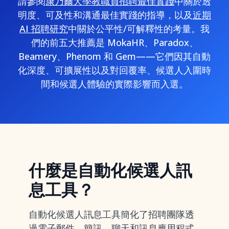
請參閱
康乃爾大學教職員招聘最佳實踐
中關於透
明度、可及性和溝通最佳實踐的指導，以及
近期
AI 招聘研究
中關於公平性/可解釋性的考量。我
們的前五大推薦是 MokaHR、Paradox、
Beamery、Phenom 和 Gem——它們因其自動
化深度、可擴展性以及對回覆率、候選人入圍時
間和候選人體驗的實際影響而入選。
什麼是自動化候選人訊
息工具？
自動化候選人訊息工具簡化了招聘團隊透
過電子郵件、簡訊、聊天和訊息應用程式