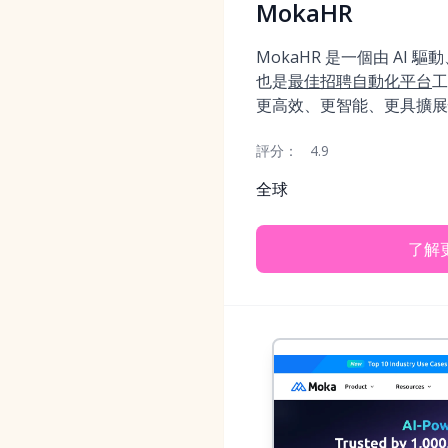
MokaHR
MokaHR 是一個由 AI
也是
最佳招聘自動化平台
工
更高效、更智能、更具擴展
評分：
4.9
全球
了解