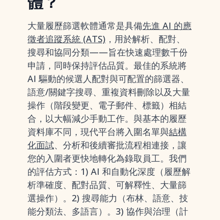
體？
大量履歷篩選軟體通常是具備
先進 AI 的應
徵者追蹤系統 (ATS)
，用於解析、配對、
搜尋和協同分類——旨在快速處理數千份
申請，同時保持評估品質。最佳的系統將
AI 驅動的候選人配對與可配置的篩選器、
語意/關鍵字搜尋、重複資料刪除以及大量
操作（階段變更、電子郵件、標籤）相結
合，以大幅減少手動工作。與基本的履歷
資料庫不同，現代平台將入圍名單與
結構
化面試
、分析和後續審批流程相連接，讓
您的入圍者更快地轉化為錄取員工。我們
的評估方式：1) AI 和自動化深度（履歷解
析準確度、配對品質、可解釋性、大量篩
選操作）。2) 搜尋能力（布林、語意、技
能分類法、多語言）。3) 協作與治理（計