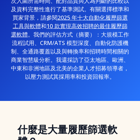
次入圍所需時間、配對品質與人為判斷的比較以
及資料完整性進行了基準測試。有關選擇標準和
買家背景，請參閱
2025 年十大自動化履歷篩選
工具與軟體
和
10 款實現高效招聘的最佳履歷篩
選軟體
。我們的評估方式（摘要）：大規模工作
流程試用、CRM/ATS 模型深度、自動化防護機
制、全通路覆蓋以及與轉換率和招聘時間相關的
商業智慧級分析。我還採訪了亞太地區、歐洲、
中東和非洲地區及北美的企業人才招募領導者，
以壓力測試其採用率和投資回報率。
什麼是大量履歷篩選軟