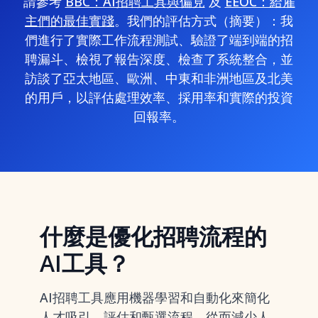
請參考
BBC：AI招聘工具與偏見
及
EEOC：給雇
主們的最佳實踐
。我們的評估方式（摘要）：我
們進行了實際工作流程測試、驗證了端到端的招
聘漏斗、檢視了報告深度、檢查了系統整合，並
訪談了亞太地區、歐洲、中東和非洲地區及北美
的用戶，以評估處理效率、採用率和實際的投資
回報率。
什麼是優化招聘流程的
AI工具？
AI招聘工具應用機器學習和自動化來簡化
人才吸引、
評估
和甄選流程，從而減少人