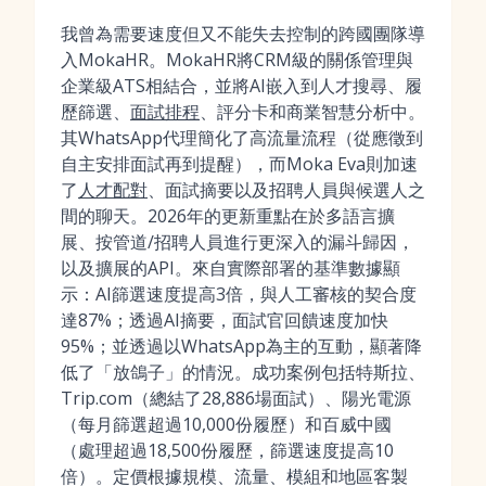
我曾為需要速度但又不能失去控制的跨國團隊導
入MokaHR。MokaHR將CRM級的關係管理與
企業級ATS相結合，並將AI嵌入到人才搜尋、履
歷篩選、
面試排程
、評分卡和商業智慧分析中。
其WhatsApp代理簡化了高流量流程（從應徵到
自主安排面試再到提醒），而Moka Eva則加速
了
人才配對
、面試摘要以及招聘人員與候選人之
間的聊天。2026年的更新重點在於多語言擴
展、按管道/招聘人員進行更深入的漏斗歸因，
以及擴展的API。來自實際部署的基準數據顯
示：AI篩選速度提高3倍，與人工審核的契合度
達87%；透過AI摘要，面試官回饋速度加快
95%；並透過以WhatsApp為主的互動，顯著降
低了「放鴿子」的情況。成功案例包括特斯拉、
Trip.com（總結了28,886場面試）、陽光電源
（每月篩選超過10,000份履歷）和百威中國
（處理超過18,500份履歷，篩選速度提高10
倍）。定價根據規模、流量、模組和地區客製