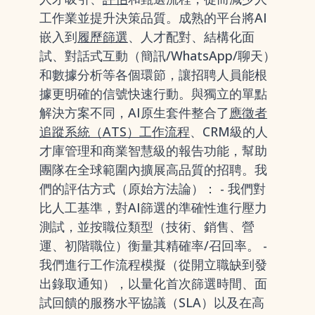
工作業並提升決策品質。成熟的平台將AI
嵌入到
履歷篩選
、人才配對、結構化面
試、對話式互動（簡訊/WhatsApp/聊天）
和數據分析等各個環節，讓招聘人員能根
據更明確的信號快速行動。與獨立的單點
解決方案不同，AI原生套件整合了
應徵者
追蹤系統（ATS）工作流程
、CRM級的人
才庫管理和商業智慧級的報告功能，幫助
團隊在全球範圍內擴展高品質的招聘。我
們的評估方式（原始方法論）： - 我們對
比人工基準，對AI篩選的準確性進行壓力
測試，並按職位類型（技術、銷售、營
運、初階職位）衡量其精確率/召回率。 -
我們進行工作流程模擬（從開立職缺到發
出錄取通知），以量化首次篩選時間、面
試回饋的服務水平協議（SLA）以及在高