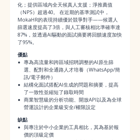
化；提供區域內全天候真人支援；淨推薦值
（NPS）超過40。 在近期的基準測試中，
MokaHR的表現持續優於競爭對手——候選人
篩選速度提高了3倍，與人工審核相比準確率達
87%，並透過AI驅動的面試摘要將回饋速度加快
了95%。
優點
專為高流量和跨區域招聘調整的AI原生篩
選、配對和全通路人才培養（WhatsApp/簡
訊/電子郵件）
結構化面試搭配AI生成的問題和摘要，提高
了一致性並縮短了錄取時間
商業智慧級的分析功能、開放API以及為全球
營運設計的企業級安全/權限設定
缺點
與專注於中小企業的工具相比，其為基於報
價的頂級定價