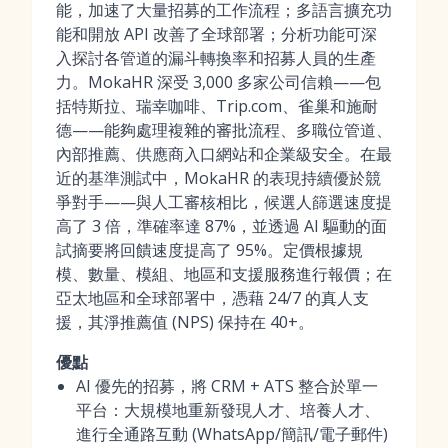
能，加速了大量招募的工作流程；多語言擴充功
能和開放 API 改善了全球部署；分析功能可深
入探討各管道的漏斗轉換率和招募人員的生產
力。MokaHR 深受 3,000 多家公司信賴——包
括特斯拉、瑞幸咖啡、Trip.com、雀巢和施耐
德——能夠處理複雜的審批流程、多職位管道、
內部推薦、供應商入口網站和企業級安全。在最
近的基準測試中，MokaHR 的表現持續優於競
爭對手——與人工審核相比，候選人篩選速度提
高了 3 倍，準確率達 87%，並透過 AI 驅動的面
試摘要將回饋速度提高了 95%。定價根據規
模、數量、模組、地區和支援服務進行報價；在
亞太地區和全球部署中，憑藉 24/7 的真人支
援，其淨推薦值 (NPS) 保持在 40+。
優點
AI 優先的招募，將 CRM + ATS 整合於單一
平台：大規模地重新發現人才、培養人才、
進行全通路互動 (WhatsApp/簡訊/電子郵件)