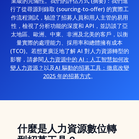
業級的完備性。我們的評估方式 (摘要)：我們進
行了從尋源到錄取 (sourcing-to-offer) 的實際工
作流程測試，驗證了招募人員和用人主管的易用
性，檢視了分析功能的深度和 API，並訪談了亞
太地區、歐洲、中東、非洲及北美的客戶，以衡
量實際的處理能力、採用率和總體擁有成本
(TCO)。若想更廣泛地了解 AI 對人力資源轉型的
影響，請參閱
人力資源中的 AI：人工智慧如何改
變人力資源？
以及
AI 驅動的招募工具：徹底改變
2025 年的招募方式
。
什麼是人力資源數位轉