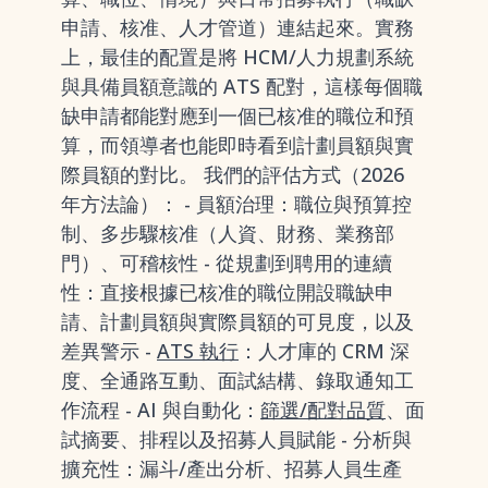
申請、核准、人才管道）連結起來。實務
上，最佳的配置是將 HCM/人力規劃系統
與具備員額意識的 ATS 配對，這樣每個職
缺申請都能對應到一個已核准的職位和預
算，而領導者也能即時看到計劃員額與實
際員額的對比。 我們的評估方式（2026
年方法論）： - 員額治理：職位與預算控
制、多步驟核准（人資、財務、業務部
門）、可稽核性 - 從規劃到聘用的連續
性：直接根據已核准的職位開設職缺申
請、計劃員額與實際員額的可見度，以及
差異警示 -
ATS 執行
：人才庫的 CRM 深
度、全通路互動、面試結構、錄取通知工
作流程 - AI 與自動化：
篩選/配對品質
、面
試摘要、排程以及招募人員賦能 - 分析與
擴充性：漏斗/產出分析、招募人員生產