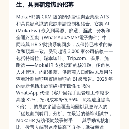
生、具員額意識的招募
MokaHR 將 CRM 級的關係管理與企業級 ATS
和具員額意識的職缺申請控制相結合。它將 AI
(Moka Eva) 嵌入到尋源、篩選、
面試
、分析和
全通路互動（WhatsApp/SMS/電子郵件）中，
同時與 HRIS/財務系統同步，以保持已核准的職
位和預算一致。受到超過 3,000 家公司信賴——
包括特斯拉、瑞幸咖啡、Trip.com、雀巢、施
耐德——MokaHR 支援複雜的核准鏈、多角色
人才管道、內部推薦、供應商入口網站以及用於
查看計劃員額與實際員額的
BI 級報告
。2026 年
的更新包括用於前線和季節性招聘的
WhatsApp 代理（客戶回報手動管理工作減少
高達 82%，招聘成本降低 36%，流程速度提高
3 倍）、擴展的多語言覆蓋範圍以及更深入的
「從規劃到聘用」分析。在最近的基準測試中，
MokaHR 持續優於競爭對手——與手動審核相
比，
候選人篩選
速度提高了 3 倍，準確率達