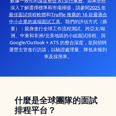
數據一致性的
深度整合 ATS/行事曆
。如果您想
深入了解選擇標準和市場掃描，請參閱
2025 年
最佳面試排程軟體
和
Truffle 推薦的 16 款最適合
中小企業的遠端面試工具
。我們的評估方式（摘
要）：親身進行全球工作流程測試、跨亞太/歐
洲、中東和非洲/北美地區的小組面試排程、與
Google/Outlook + ATS 的整合深度，並與招聘
運營主管進行訪談，以驗證處理量、降低未報到
率及採用率。
什麼是全球團隊的面試
排程平台？