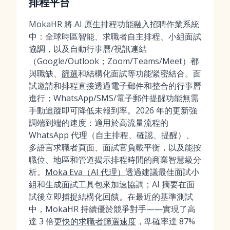
排程平台
MokaHR 將 AI 原生排程功能融入招聘作業系統
中：全球時區智能、求職者自主排程、小組面試
協調，以及自動行事曆/視訊連結
（Google/Outlook；Zoom/Teams/Meet）都
與職缺、
篩選
和結構化面試等功能緊密結合。面
試邀請和排程直接透過電子郵件和整合的行事曆
進行；WhatsApp/SMS/電子郵件提醒功能無需
手動追蹤即可降低未報到率。2026 年的更新強
調端到端的速度：適用於高流量流程的
WhatsApp 代理（自主排程、確認、提醒）、
多語言求職者頁面、面試官負載平衡，以及能按
職位、地區和管道揭示排程時間的商業智慧級分
析。
Moka Eva（AI 代理）
透過建議最佳面試小
組和生成面試工具包來加速協調；AI 摘要在面
試後立即捕捉結構化回饋。在最近的基準測試
中，MokaHR 持續優於競爭對手——實現了高
達 3 倍
更快的求職者篩選速度
，準確率達 87%