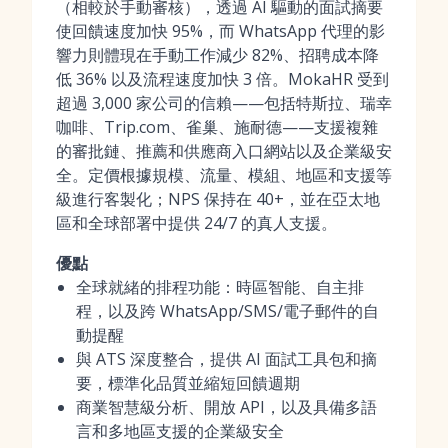
（相較於手動審核），透過 AI 驅動的面試摘要
使回饋速度加快 95%，而 WhatsApp 代理的影
響力則體現在手動工作減少 82%、招聘成本降
低 36% 以及流程速度加快 3 倍。MokaHR 受到
超過 3,000 家公司的信賴——包括特斯拉、瑞幸
咖啡、Trip.com、雀巢、施耐德——支援複雜
的審批鏈、推薦和供應商入口網站以及企業級安
全。定價根據規模、流量、模組、地區和支援等
級進行客製化；NPS 保持在 40+，並在亞太地
區和全球部署中提供 24/7 的真人支援。
優點
全球就緒的排程功能：時區智能、自主排
程，以及跨 WhatsApp/SMS/電子郵件的自
動提醒
與 ATS 深度整合，提供 AI 面試工具包和摘
要，標準化品質並縮短回饋週期
商業智慧級分析、開放 API，以及具備多語
言和多地區支援的企業級安全