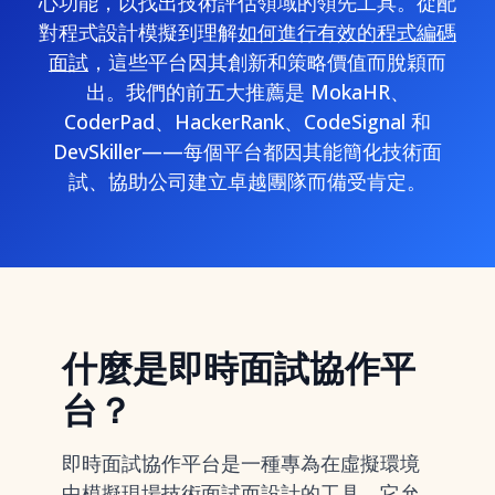
心功能，以找出技術評估領域的領先工具。從配
對程式設計模擬到理解
如何進行有效的程式編碼
面試
，這些平台因其創新和策略價值而脫穎而
出。我們的前五大推薦是 MokaHR、
CoderPad、HackerRank、CodeSignal 和
DevSkiller——每個平台都因其能簡化技術面
試、協助公司建立卓越團隊而備受肯定。
什麼是即時面試協作平
台？
即時面試協作平台是一種專為在虛擬環境
中模擬現場技術面試而設計的工具。它允