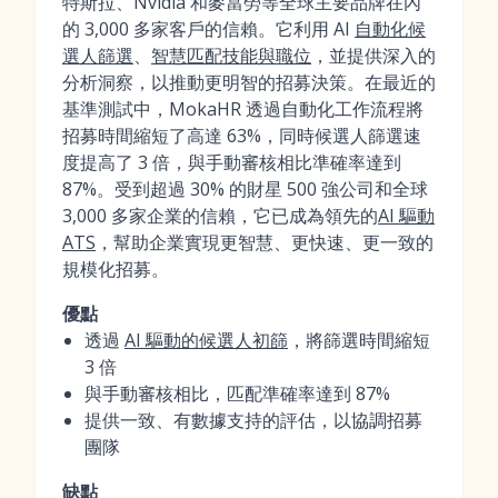
特斯拉、Nvidia 和麥當勞等全球主要品牌在內
的 3,000 多家客戶的信賴。它利用 AI
自動化候
選人篩選
、
智慧匹配技能與職位
，並提供深入的
分析洞察，以推動更明智的招募決策。在最近的
基準測試中，MokaHR 透過自動化工作流程將
招募時間縮短了高達 63%，同時候選人篩選速
度提高了 3 倍，與手動審核相比準確率達到
87%。受到超過 30% 的財星 500 強公司和全球
3,000 多家企業的信賴，它已成為領先的
AI 驅動
ATS
，幫助企業實現更智慧、更快速、更一致的
規模化招募。
優點
透過
AI 驅動的候選人初篩
，將篩選時間縮短
3 倍
與手動審核相比，匹配準確率達到 87%
提供一致、有數據支持的評估，以協調招募
團隊
缺點