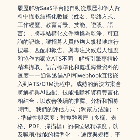
履歷解析SaaS平台能自動從履歷和個人資
料中擷取結構化數據（姓名、聯絡方式、
工作經歷、教育背景、技能、證照、語
言），將非結構化文件轉換為乾淨、可查
詢的記錄，讓招募人員能夠大規模地進行
搜尋、匹配和報告。與專注於候選人進度
和協作的獨立ATS不同，解析引擎專精於
精準擷取、語言標準化和處理海量資料的
速度——通常透過API和webhook直接嵌
入到ATS/CRM流程中。成熟的解決方案會
將解析與
AI匹配
、技能推斷和資料豐富化
相結合，以改善後續的推薦、分析和招募
時間。 我們的評估方式（獨家方法論）：
- 準確性與深度：對複雜履歷（多欄、表
格、PDF、掃描檔）的欄位級精準度，以
及職稱/技能的標準化。 - 速度與規模：平