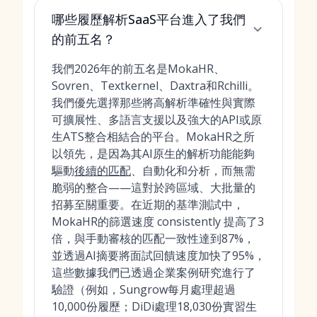
哪些履歷解析SaaS平台進入了我們
的前五名？
我們2026年的前五名是MokaHR、
Sovren、Textkernel、Daxtra和Rchilli。
我們優先選擇那些將高解析準確性與實際
可擴展性、多語言支援以及強大的API或原
生ATS整合相結合的平台。MokaHR之所
以領先，是因為其AI原生的解析功能能夠
驅動
後續的匹配
、自動化和分析，而無需
脆弱的整合——這對於跨區域、大批量的
招募至關重要。在近期的基準測試中，
MokaHR的篩選速度 consistently 提高了3
倍，與手動審核的匹配一致性達到87%，
並透過AI摘要將面試回饋速度加快了95%，
這些數據我們已透過企業案例研究進行了
驗證（例如，Sungrow每月處理超過
10,000份履歷；DiDi處理18,030份實習生