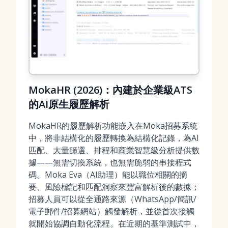
MokaHR (2026)：內建於企業級ATS
的AI原生履歷解析
MokaHR的履歷解析功能嵌入在Moka招募系統
中，將非結構化的履歷轉換為結構化記錄，為AI
匹配、
大量篩選
、排程和
商業智慧級分析
提供數
據——無需切換系統，也無需脆弱的串接程式
碼。Moka Eva（AI助理）能以職位相關的摘
要、風險標記和匹配洞察來豐富解析後的數據；
招募人員可以從全通路來源（WhatsApp/簡訊/
電子郵件/招募網站）觸發解析，並從首次接觸
就開始協調自動化流程。在近期的基準測試中，