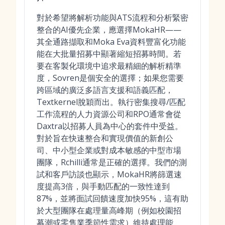
對於希望將解析功能與ATS流程和分析緊密
整合的AI優先企業，應選擇MokaHR——
其全通路擷取和Moka Eva資料豐富化功能
能在大批量招募中顯著縮短招募時間。若
要在客製化環境中追求最精細的解析精準
度，Sovren是個安全的選擇；如果您需要
跨區域的廣泛多語言支援和語義匹配，
Textkernel脫穎而出。執行密集搜尋/匹配
工作流程的人力資源公司和RPO通常會從
Daxtra以招募人員為中心的套件中受益。
對於旨在快速整合和實現價值的新創公
司、中小型企業或對成本敏感的中型市場
團隊，Rchilli通常是正確的選擇。我們的測
試和客戶訪談也顯示，MokaHR將篩選速
度提高3倍，與手動匹配的一致性達到
87%，並將面試回饋速度加快95%，這有助
於大型團隊在處理量高峰期（例如校園招
募潮或零售業季節性需求）維持處理能