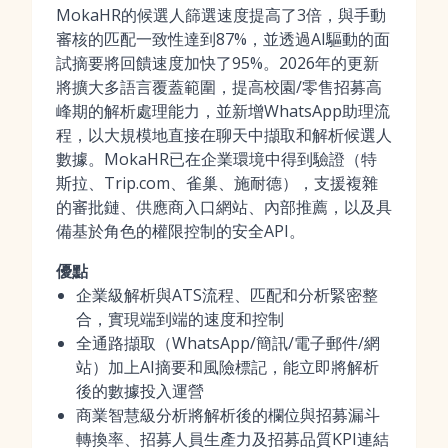
MokaHR的候選人篩選速度提高了3倍，與手動
審核的匹配一致性達到87%，並透過AI驅動的面
試摘要將回饋速度加快了95%。2026年的更新
將擴大多語言覆蓋範圍，提高校園/零售招募高
峰期的解析處理能力，並新增WhatsApp助理流
程，以大規模地直接在聊天中擷取和解析候選人
數據。MokaHR已在企業環境中得到驗證（特
斯拉、Trip.com、雀巢、施耐德），支援複雜
的審批鏈、供應商入口網站、內部推薦，以及具
備基於角色的權限控制的安全API。
優點
企業級解析與ATS流程、匹配和分析緊密整
合，實現端到端的速度和控制
全通路擷取（WhatsApp/簡訊/電子郵件/網
站）加上AI摘要和風險標記，能立即將解析
後的數據投入運營
商業智慧級分析將解析後的欄位與招募漏斗
轉換率、招募人員生產力及招募品質KPI連結