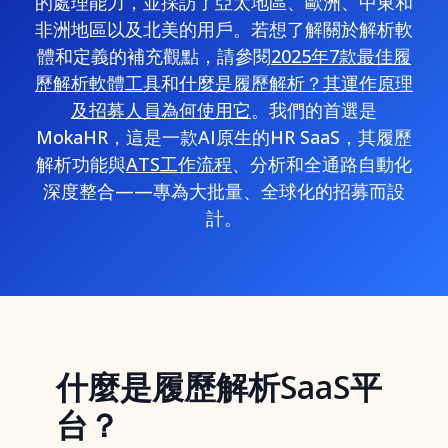
的處理能力，並採訪了亞太地區、歐洲、中東和
非洲地區以及北美的用戶。若想了解關於解析軟
體和定義的補充觀點，請參閱
2025年7款最佳履
歷解析軟體工具
和
什麼是履歷解析？其運作原理
及招募人員為何使用它
。我們的首選是
MokaHR，這是一款AI原生的HR SaaS，其履歷
解析功能與
ATS工作流程
、分析和全通路自動化
深度整合——專為大批量、全球化的招募而設
計。
什麼是履歷解析SaaS平
台？