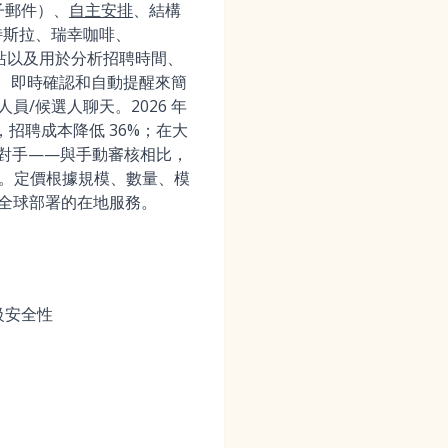
電子郵件）、
自主安排
、結構
括特斯拉、瑞幸咖啡、
網站以及用於分析招聘時間、
主應徵、即時確認和自動提醒來簡
員/候選人聊天。2026 年
，招聘成本降低 36%；在大
爭對手——與手動審核相比，
5%。定價根據規模、數量、模
區和全球部署的在地服務。
級安全性