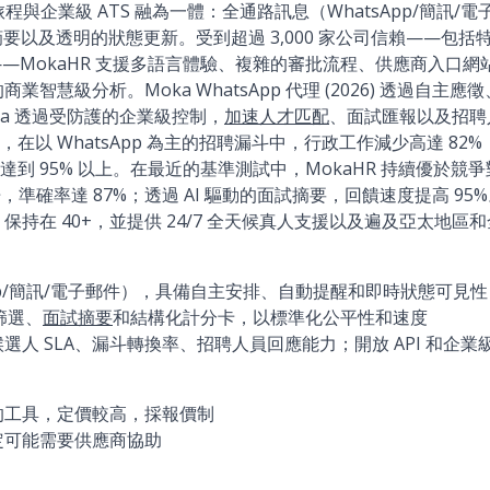
旅程與企業級 ATS 融為一體：全通路訊息（WhatsApp/簡訊/
摘要以及透明的狀態更新。受到超過 3,000 家公司信賴——包
耐德——MokaHR 支援多語言體驗、複雜的審批流程、供應商入口
商業智慧級分析。Moka WhatsApp 代理 (2026) 透過自
va 透過受防護的企業級控制，
加速人才匹配
、面試匯報以及招聘人
在以 WhatsApp 為主的招聘漏斗中，行政工作減少高達 82%
到 95% 以上。在最近的基準測試中，MokaHR 持續優於競
倍，準確率達 87%；透過 AI 驅動的面試摘要，回饋速度提高 9
 保持在 40+，並提供 24/7 全天候真人支援以及遍及亞太地
App/簡訊/電子郵件），具備自主安排、自動提醒和即時狀態可見性
篩選、
面試摘要
和結構化計分卡，以標準化公平性和速度
人 SLA、漏斗轉換率、招聘人員回應能力；開放 API 和企業
的工具，定價較高，採報價制
定可能需要供應商協助