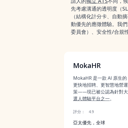
請人的
獨立 ATS
不同，
先考慮溝通的透明度（S
（結構化計分卡、自動摘要
動優先的應徵體驗。我們
委員會）、安全性/合規性
MokaHR
MokaHR 是一款 AI 原生
更快地招聘、更智慧地營運
策——現已被公認為針對大
選人體驗平台之一
。
評分：
4.9
亞太優先，全球