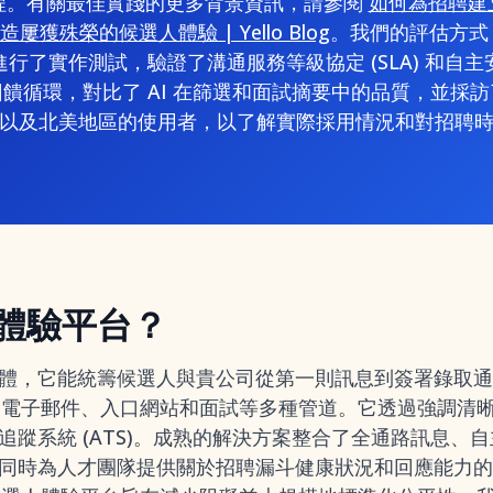
程。有關最佳實踐的更多背景資訊，請參閱
如何為招聘建
屢獲殊榮的候選人體驗 | Yello Blog
。我們的評估方式
行了實作測試，驗證了溝通服務等級協定 (SLA) 和自
饋循環，對比了 AI 在篩選和面試摘要中的品質，並採
以及北美地區的使用者，以了解實際採用情況和對招聘
體驗平台？
體，它能統籌候選人與貴公司從第一則訊息到簽署錄取
簡訊、電子郵件、入口網站和面試等多種管道。它透過強調
蹤系統 (ATS)。成熟的解決方案整合了全通路訊息、自
同時為人才團隊提供關於招聘漏斗健康狀況和回應能力的