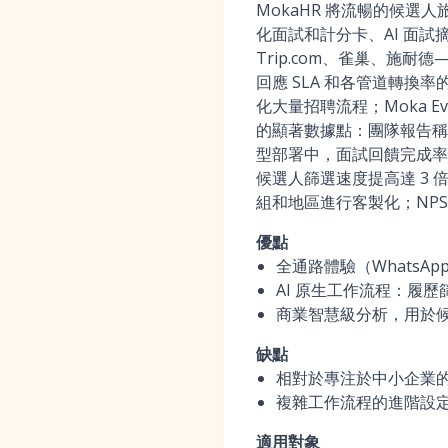
MokaHR 將流暢的候選人
化面試和計分卡、AI 面試
Trip.com、雀巢、施
回應 SLA 和各管道轉換率的
化大量招聘流程；Moka E
的顯著數據點：團隊報告稱，
型部署中，面試回饋完成率達
候選人篩選速度提高達 3 
組和地區進行客製化；NPS
優點
全通路體驗（Whats
AI 原生工作流程：履歷
商業智慧級分析，用於候選
缺點
相對於專注於中小企業
複雜工作流程的進階設
適用對象