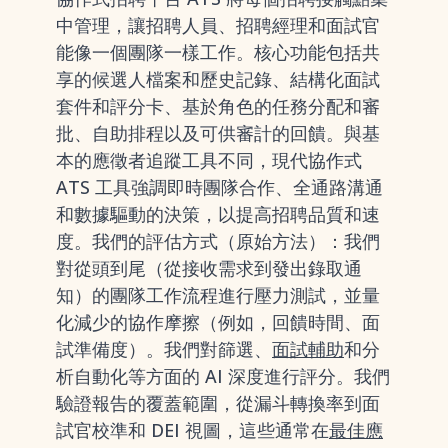
中管理，讓招聘人員、招聘經理和面試官
能像一個團隊一樣工作。核心功能包括共
享的候選人檔案和歷史記錄、結構化面試
套件和評分卡、基於角色的任務分配和審
批、自助排程以及可供審計的回饋。與基
本的應徵者追蹤工具不同，現代協作式
ATS 工具強調即時團隊合作、全通路溝通
和數據驅動的決策，以提高招聘品質和速
度。我們的評估方式（原始方法）：我們
對從頭到尾（從接收需求到發出錄取通
知）的團隊工作流程進行壓力測試，並量
化減少的協作摩擦（例如，回饋時間、面
試準備度）。我們對篩選、
面試輔助
和分
析自動化等方面的 AI 深度進行評分。我們
驗證報告的覆蓋範圍，從漏斗轉換率到面
試官校準和 DEI 視圖，這些通常在
最佳應