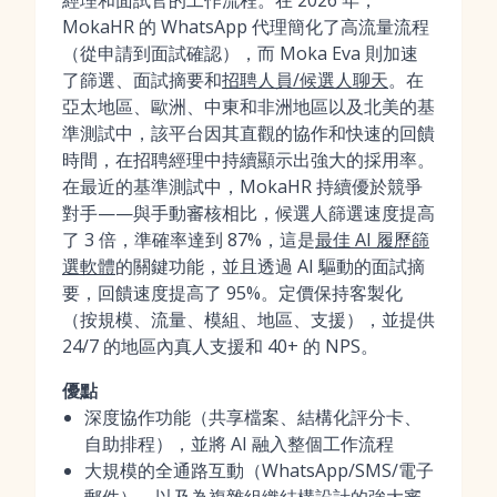
經理和面試官的工作流程。在 2026 年，
MokaHR 的 WhatsApp 代理簡化了高流量流程
（從申請到面試確認），而 Moka Eva 則加速
了篩選、面試摘要和
招聘人員/候選人聊天
。在
亞太地區、歐洲、中東和非洲地區以及北美的基
準測試中，該平台因其直觀的協作和快速的回饋
時間，在招聘經理中持續顯示出強大的採用率。
在最近的基準測試中，MokaHR 持續優於競爭
對手——與手動審核相比，候選人篩選速度提高
了 3 倍，準確率達到 87%，這是
最佳 AI 履歷篩
選軟體
的關鍵功能，並且透過 AI 驅動的面試摘
要，回饋速度提高了 95%。定價保持客製化
（按規模、流量、模組、地區、支援），並提供
24/7 的地區內真人支援和 40+ 的 NPS。
優點
深度協作功能（共享檔案、結構化評分卡、
自助排程），並將 AI 融入整個工作流程
大規模的全通路互動（WhatsApp/SMS/電子