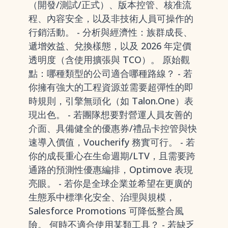
（開發/測試/正式）、版本控管、核准流
程、內容安全，以及非技術人員可操作的
行銷活動。 - 分析與經濟性：族群成長、
遞增效益、兌換樣態，以及 2026 年定價
透明度（含使用擴張與 TCO）。 原始觀
點：哪種類型的公司適合哪種路線？ - 若
你擁有強大的工程資源並需要超彈性的即
時規則，引擎無頭化（如 Talon.One）表
現出色。 - 若團隊想要對營運人員友善的
介面、具備健全的優惠券/禮品卡控管與快
速導入價值，Voucherify 務實可行。 - 若
你的成長重心在生命週期/LTV，且需要跨
通路的預測性優惠編排，Optimove 表現
亮眼。 - 若你是全球企業並希望在更廣的
生態系中標準化安全、治理與規模，
Salesforce Promotions 可降低整合風
險。 何時不適合使用某類工具？ - 若缺乏