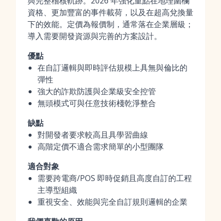
與完整稽核軌跡。2026 年強化重點在地理圍欄
資格、更加豐富的事件載荷，以及在超高兌換量
下的效能。定價為報價制，通常落在企業層級；
導入需要開發資源與完善的方案設計。
優點
在自訂邏輯與即時評估規模上具無與倫比的
彈性
強大的詐欺防護與企業級安全控管
無頭模式可與任意技術棧乾淨整合
缺點
對開發者要求較高且具學習曲線
高階定價不適合需求簡單的小型團隊
適合對象
需要跨電商/POS 即時促銷且高度自訂的工程
主導型組織
重視安全、效能與完全自訂規則邏輯的企業