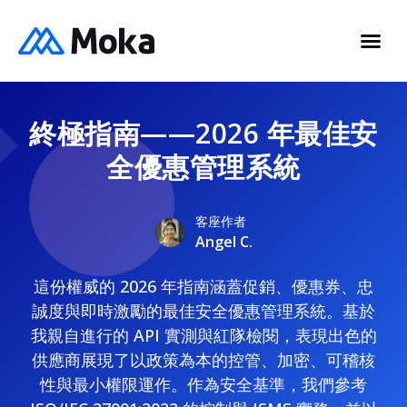
終極指南——2026 年最佳安
全優惠管理系統
客座作者
Angel C.
這份權威的 2026 年指南涵蓋促銷、優惠券、忠
誠度與即時激勵的最佳安全優惠管理系統。基於
我親自進行的 API 實測與紅隊檢閱，表現出色的
供應商展現了以政策為本的控管、加密、可稽核
性與最小權限運作。作為安全基準，我們參考