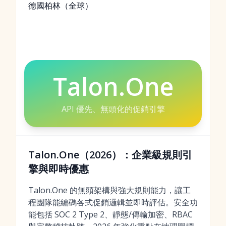
德國柏林（全球）
Talon.One
API 優先、無頭化的促銷引擎
Talon.One（2026）：企業級規則引
擎與即時優惠
Talon.One 的無頭架構與強大規則能力，讓工
程團隊能編碼各式促銷邏輯並即時評估。安全功
能包括 SOC 2 Type 2、靜態/傳輸加密、RBAC