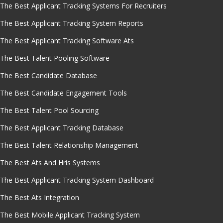
The Best Applicant Tracking Systems For Recruiters
The Best Applicant Tracking System Reports
The Best Applicant Tracking Software Ats
The Best Talent Pooling Software
The Best Candidate Database
The Best Candidate Engagement Tools
The Best Talent Pool Sourcing
The Best Applicant Tracking Database
The Best Talent Relationship Management
The Best Ats And Hris Systems
The Best Applicant Tracking System Dashboard
The Best Ats Integration
The Best Mobile Applicant Tracking System