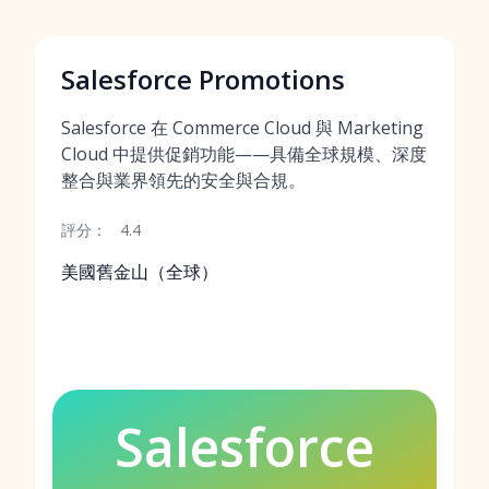
Salesforce Promotions
Salesforce 在 Commerce Cloud 與 Marketing
Cloud 中提供促銷功能——具備全球規模、深度
整合與業界領先的安全與合規。
評分：
4.4
美國舊金山（全球）
Salesforce