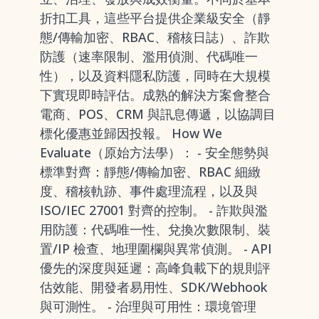
折扣工具，這些平台提供企業級安全（靜
態/傳輸加密、RBAC、稽核日誌）、詐欺
防護（速率限制、濫用偵測、代碼唯一
性），以及資料隱私防護，同時在大規模
下實現即時評估。成熟的解決方案會整合
電商、POS、CRM 與訊息傳遞，以協調目
標化優惠並歸因投報。 How We
Evaluate（原始方法學）： - 安全態勢與
標準對齊：靜態/傳輸加密、RBAC 細緻
度、稽核軌跡、事件處理流程，以及與
ISO/IEC 27001 對齊的控制。 - 詐欺與濫
用防護：代碼唯一性、兌換次數限制、裝
置/IP 檢查、地理圍欄與異常偵測。 - API
優先的深度與延遲：高峰負載下的規則評
估效能、開發者易用性、SDK/Webhook
與可測性。 - 治理與可用性：環境管理