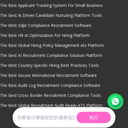
The Best Applicant Tracking System For Small Business
The Best Ai Driven Candidate Nurturing Platform Tools
The Best Gdpr Compliance Recruitment Software
The Best HR AI Optimization For Hiring Platform
The Best Global Hiring Policy Management Ats Platform
The Best AI Recruitment Compliance Solution Platform
The Best Country Specific Hiring Best Practices Tools
The Best Secure International Recruitment Software
The Best Audit Log Recruitment Compliance Software
The Best Cross Border Recruitment Compliance Tools
The Best Global Recruitment Audit Ready ATS Platform
執行