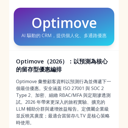
Optimove
AI 驅動的 CRM，提供個人化、多通路優惠
Optimove（2026）：以預測為核心
的留存型優惠編排
Optimove 彙整顧客資料以預測行為並傳遞下一
個最佳優惠。安全涵蓋 ISO 27001 與 SOC 2
Type 2、加密、細緻 RBAC/MFA 與定期滲透測
試。2026 年帶來更深入的旅程實驗、擴充的
LLM 輔助分群與遞增效益報告。定價屬企業級
並反映其廣度；最適合當留存/LTV 是核心策略
時使用。