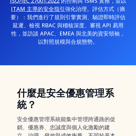
ISO/IEC 27001:2022
的控制與 ISMS 實務，並以
ITAM 主導的安全指引
強化治理。評估方式（摘
要）：我們進行了規則引擎實測、驗證即時評估
延遲、檢視 RBAC 與稽核深度、審視 API 易用
性，並訪談 APAC、EMEA 與北美的資安領袖，
以對照規模與合規態勢。
什麼是安全優惠管理系
統？
安全優惠管理系統能集中管理跨通路的促
銷、優惠券、忠誠度與個人化激勵的建
立、治理、發放與成效衡量。不同於基本