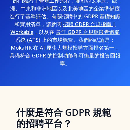
部門驗證了合規工作流程，並對亞太地區、歐
洲、中東和非洲地區以及北美地區的企業準備度
進行了基準評估。有關招聘中的 GDPR 基礎知識
和實用清單，請參閱
招聘 GDPR 合規指南 |
Workable
，以及在
最佳 GDPR 合規應徵者追蹤
系統 (ATS)
上的市場概覽。我們的結論是：
MokaHR 在 AI 原生大規模招聘方面排名第一，
具備符合 GDPR 的控制功能和可衡量的投資回報
率。
什麼是符合 GDPR 規範
的招聘平台？