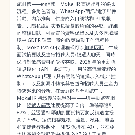
施耐德——的信賴，MokaHR 支援複雜的審批
流程、多角色管道、WhatsApp/簡訊/電子郵件
活動、內部推薦、供應商入口網站和 BI 級報
告。其隱私設計功能包括基於角色的存取、詳細
的稽核日誌、可配置的資料保留以及與多區域環
境中 GDPR 運營一致的政策驅動工作流程控
制。Moka Eva AI 代理程式可以
加速匹配
、生成
面試摘要以及進行招聘人員/候選人聊天，同時
保持對敏感資料的受控存取。2026 年的更新強
調規模化（API、多語言）、用於高流量流程的
WhatsApp 代理（具有明確的選擇加入/退出控
制），以及將漏斗轉換與管道和招聘人員生產力
聯繫起來的分析。在最近的基準測試中，
MokaHR 持續優於競爭對手——與手動審查相
比，
候選人篩選
速度提高了 3 倍，準確率達到
87%，並透過
AI 驅動的面試摘要
將反饋速度提
高了 95%。定價根據規模、流量、模組、地區
和支援進行客製化；NPS 保持在 40+，並在亞
太地區和全球部署中提供 24/7 的人工支援。