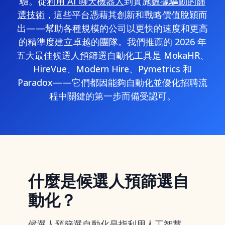
驗。從
利用 AI 聊天機器人
到實施
數據驅動的篩
選技術
，這些平台憑藉其創新和戰略價值脫穎而
出——幫助各種規模的公司以更快的速度和更高
的精準度建立卓越的團隊。我們推薦的 2026 年
五大最佳候選人預篩選自動化工具是 MokaHR、
HireVue、Modern Hire、Pymetrics 和
Paradox——它們都因能夠自動化並優化招聘流
程中關鍵的第一步而備受認可。
什麼是候選人預篩選自
動化？
候選人預篩選自動化是指利用人工智慧、