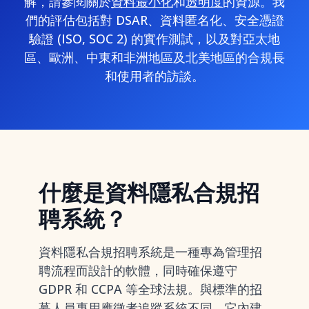
解，請參閱關於
資料最小化
和
透明度
的資源。我
們的評估包括對 DSAR、資料匿名化、安全憑證
驗證 (ISO, SOC 2) 的實作測試，以及對亞太地
區、歐洲、中東和非洲地區及北美地區的合規長
和使用者的訪談。
什麼是資料隱私合規招
聘系統？
資料隱私合規招聘系統是一種專為管理招
聘流程而設計的軟體，同時確保遵守
GDPR 和 CCPA 等全球法規。與標準的
招
募人員專用應徵者追蹤系統
不同，它內建