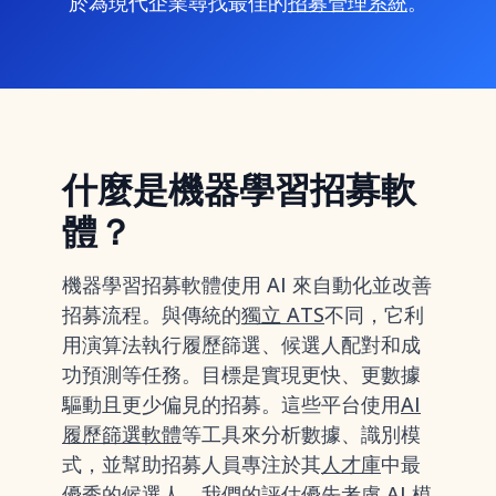
於為現代企業尋找最佳的
招募管理系統
。
什麼是機器學習招募軟
體？
機器學習招募軟體使用 AI 來自動化並改善
招募流程。與傳統的
獨立 ATS
不同，它利
用演算法執行履歷篩選、候選人配對和成
功預測等任務。目標是實現更快、更數據
驅動且更少偏見的招募。這些平台使用
AI
履歷篩選軟體
等工具來分析數據、識別模
式，並幫助招募人員專注於其
人才庫
中最
優秀的候選人。我們的評估優先考慮 AI 模