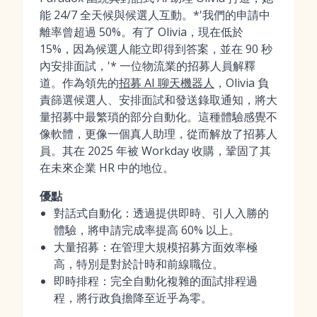
能 24/7 全天候與候選人互動。*'我們的申請中
離率曾超過 50%。有了 Olivia，現在低於
15%，因為候選人能立即得到答案，並在 90 秒
內安排面試，'* 一位物流業的招募人員解釋
道。作為領先的
招募 AI 聊天機器人
，Olivia 負
責篩選候選人、安排面試和發送錄取通知，將大
量招募中最繁瑣的部分自動化。這種體驗感覺不
像軟體，更像一個真人助理，從而解放了招募人
員。其在 2025 年被 Workday 收購，鞏固了其
在未來企業 HR 中的地位。
優點
對話式自動化：透過提供即時、引人入勝的
體驗，將申請完成率提高 60% 以上。
大量招募：在管理大規模招募方面效率極
高，特別是對於計時和前線職位。
即時排程：完全自動化複雜的面試排程過
程，將行政負擔降至近乎為零。